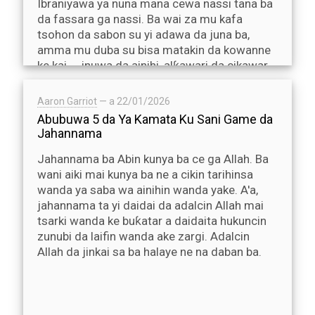
Ibraniyawa ya nuna mana cewa nassi tana ba
da fassara ga nassi. Ba wai za mu kafa
tsohon da sabon su yi adawa da juna ba,
amma mu duba su bisa matakin da kowanne
ke kai ―inuwa da ainihi, alƙawari da cikawar
ta.
Aaron Garriot
— a
22/01/2026
Abubuwa 5 da Ya Kamata Ku Sani Game da
Jahannama
Jahannama ba Abin kunya ba ce ga Allah. Ba
wani aiki mai kunya ba ne a cikin tarihinsa
wanda ya saba wa ainihin wanda yake. A'a,
jahannama ta yi daidai da adalcin Allah mai
tsarki wanda ke buƙatar a daidaita hukuncin
zunubi da laifin wanda ake zargi. Adalcin
Allah da jinkai sa ba halaye ne na daban ba.