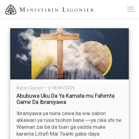
Aaron Garriot
— a
18/06/2026
Abubuwa Uku Da Ya Kamata mu Fahimta
Game Da Ibraniyawa
Ibraniyawa ya nuna cewa ba wai sabon
alƙawari ya rusa tsohon bane ―ya cika shi ne.
Wannan zai ba da tsari ga yadda muke
karanta Littafi Mai Tsarki gaba-ɗaya.