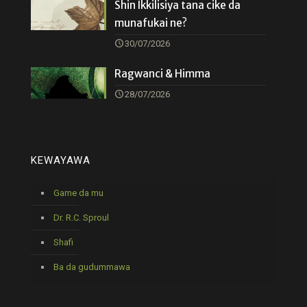
Shin Ikkilisiya tana cike da
munafukai ne?
30/07/2026
Ragwanci & Himma
28/07/2026
KEWAYAWA
Game da mu
Dr. R.C. Sproul
Shafi
Ba da gudummawa