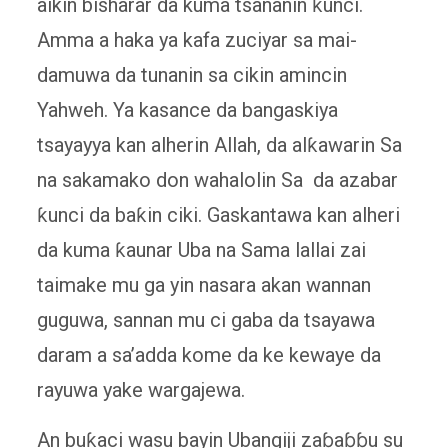
aikin bisharar da kuma tsananin ƙunci.
Amma a haka ya kafa zuciyar sa mai-
damuwa da tunanin sa cikin amincin
Yahweh. Ya kasance da bangaskiya
tsayayya kan alherin Allah, da alƙawarin Sa
na sakamako don wahalolin Sa da azabar
ƙunci da baƙin ciki. Gaskantawa kan alheri
da kuma ƙaunar Uba na Sama lallai zai
taimake mu ga yin nasara akan wannan
guguwa, sannan mu ci gaba da tsayawa
daram a sa’adda kome da ke kewaye da
rayuwa yake wargajewa.
An buƙaci wasu bayin Ubangiji zaɓaɓɓu su