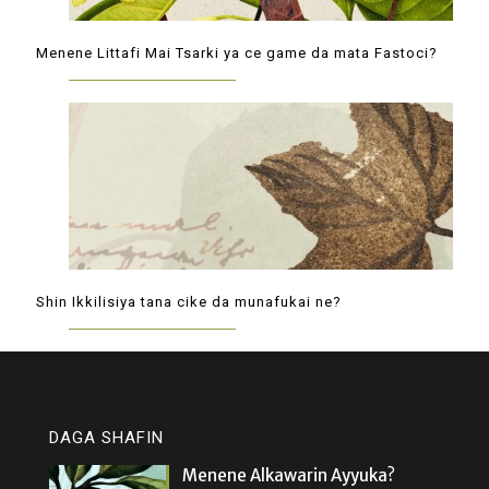
Menene Littafi Mai Tsarki ya ce game da mata Fastoci?
Shin Ikkilisiya tana cike da munafukai ne?
DAGA SHAFIN
Menene Alkawarin Ayyuka?