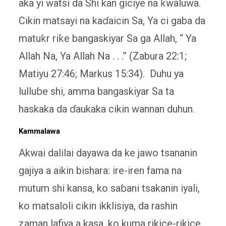
aka yi watsi da Shi kan giciye na ƙwaluwa.
Cikin matsayi na kaɗaicin Sa, Ya ci gaba da
matuƙr riƙe bangaskiyar Sa ga Allah, “ Ya
Allah Na, Ya Allah Na . . .” (Zabura 22:1;
Matiyu 27:46; Markus 15:34). Duhu ya
lulluɓe shi, amma bangaskiyar Sa ta
haskaka da ɗaukaka cikin wannan duhun.
Kammalawa
Akwai dalilai dayawa da ke jawo tsananin
gajiya a aikin bishara: ire-iren fama na
mutum shi kansa, ko saɓani tsakanin iyali,
ko matsaloli cikin ikklisiya, da rashin
zaman lafiya a kasa, ko kuma rikice-rikice