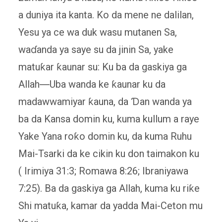
a duniya ita kanta. Ko da mene ne dalilan,
Yesu ya ce wa duk wasu mutanen Sa,
waɗanda ya saye su da jinin Sa, yake
matuƙar ƙaunar su: Ku ba da gaskiya ga
Allah―Uba wanda ke ƙaunar ku da
madawwamiyar ƙauna, da Ɗan wanda ya
ba da Kansa domin ku, kuma kullum a raye
Yake Yana roƙo domin ku, da kuma Ruhu
Mai-Tsarki da ke cikin ku don taimakon ku
( Irimiya 31:3; Romawa 8:26; Ibraniyawa
7:25). Ba da gaskiya ga Allah, kuma ku riƙe
Shi matuƙa, kamar da yadda Mai-Ceton mu