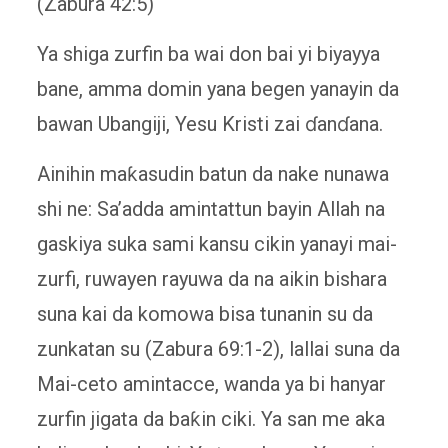
(Zabura 42:5)
Ya shiga zurfin ba wai don bai yi biyayya
bane, amma domin yana begen yanayin da
bawan Ubangiji, Yesu Kristi zai ɗanɗana.
Ainihin maƙasudin batun da nake nunawa
shi ne: Sa’adda amintattun bayin Allah na
gaskiya suka sami kansu cikin yanayi mai-
zurfi, ruwayen rayuwa da na aikin bishara
suna kai da komowa bisa tunanin su da
zunkatan su (Zabura 69:1-2), lallai suna da
Mai-ceto amintacce, wanda ya bi hanyar
zurfin jigata da baƙin ciki. Ya san me aka