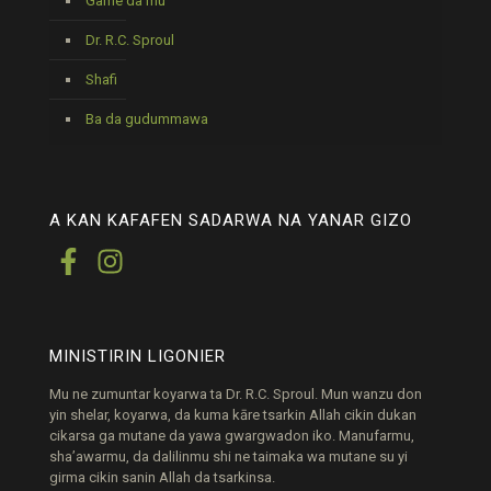
Game da mu
Dr. R.C. Sproul
Shafi
Ba da gudummawa
A KAN KAFAFEN SADARWA NA YANAR GIZO
MINISTIRIN LIGONIER
Mu ne zumuntar koyarwa ta Dr. R.C. Sproul. Mun wanzu don
yin shelar, koyarwa, da kuma kāre tsarkin Allah cikin dukan
cikarsa ga mutane da yawa gwargwadon iko. Manufarmu,
sha’awarmu, da dalilinmu shi ne taimaka wa mutane su yi
girma cikin sanin Allah da tsarkinsa.