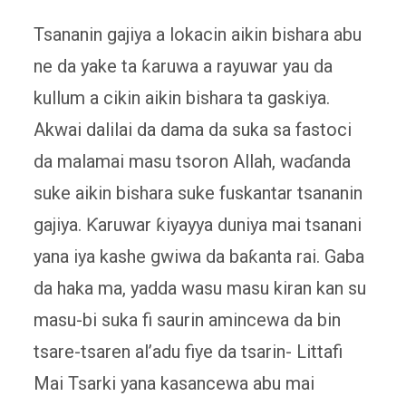
Tsananin gajiya a lokacin aikin bishara abu
ne da yake ta ƙaruwa a rayuwar yau da
kullum a cikin aikin bishara ta gaskiya.
Akwai dalilai da dama da suka sa fastoci
da malamai masu tsoron Allah, waɗanda
suke aikin bishara suke fuskantar tsananin
gajiya. Ƙaruwar ƙiyayya duniya mai tsanani
yana iya kashe gwiwa da baƙanta rai. Gaba
da haka ma, yadda wasu masu kiran kan su
masu-bi suka fi saurin amincewa da bin
tsare-tsaren al’adu fiye da tsarin- Littafi
Mai Tsarki yana kasancewa abu mai