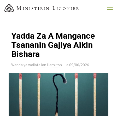
Yadda Za A Mangance
Tsananin Gajiya Aikin
Bishara
Wanda ya wallafa
Ian Hamilton
— a
09/06/2026