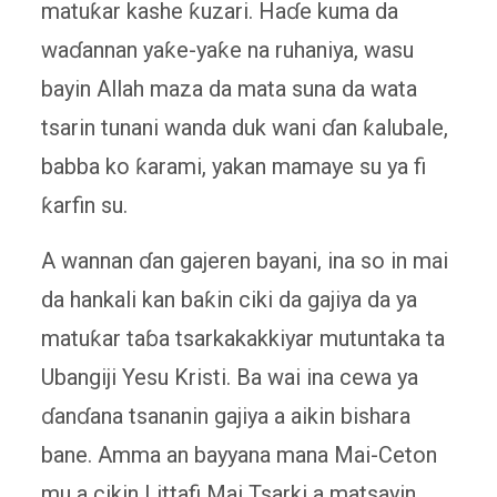
matuƙar kashe ƙuzari. Haɗe kuma da
waɗannan yaƙe-yaƙe na ruhaniya, wasu
bayin Allah maza da mata suna da wata
tsarin tunani wanda duk wani ɗan ƙalubale,
babba ko ƙarami, yakan mamaye su ya fi
ƙarfin su.
A wannan ɗan gajeren bayani, ina so in mai
da hankali kan baƙin ciki da gajiya da ya
matuƙar taɓa tsarkakakkiyar mutuntaka ta
Ubangiji Yesu Kristi. Ba wai ina cewa ya
ɗanɗana tsananin gajiya a aikin bishara
bane. Amma an bayyana mana Mai-Ceton
mu a cikin Littafi Mai Tsarki a matsayin