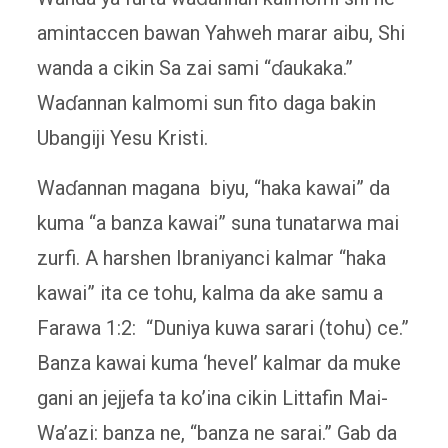
amintaccen bawan Yahweh marar aibu, Shi
wanda a cikin Sa zai sami “ɗaukaka.”
Waɗannan kalmomi sun fito daga bakin
Ubangiji Yesu Kristi.
Waɗannan magana biyu, “haka kawai” da
kuma “a banza kawai” suna tunatarwa mai
zurfi. A harshen Ibraniyanci kalmar “haka
kawai” ita ce tohu, kalma da ake samu a
Farawa 1:2: “Duniya kuwa sarari (tohu) ce.”
Banza kawai kuma ‘hevel’ kalmar da muke
gani an jejjefa ta ko’ina cikin Littafin Mai-
Wa’azi: banza ne, “banza ne sarai.” Gab da