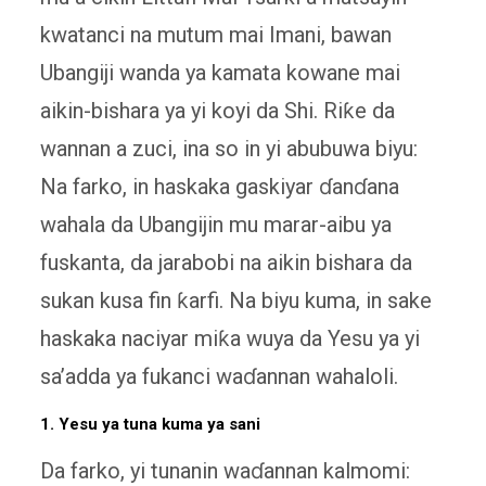
kwatanci na mutum mai Imani, bawan
Ubangiji wanda ya kamata kowane mai
aikin-bishara ya yi koyi da Shi. Riƙe da
wannan a zuci, ina so in yi abubuwa biyu:
Na farko, in haskaka gaskiyar ɗanɗana
wahala da Ubangijin mu marar-aibu ya
fuskanta, da jarabobi na aikin bishara da
sukan kusa fin ƙarfi. Na biyu kuma, in sake
haskaka naciyar miƙa wuya da Yesu ya yi
sa’adda ya fukanci waɗannan wahaloli.
1. Yesu ya tuna kuma ya sani
Da farko, yi tunanin waɗannan kalmomi: