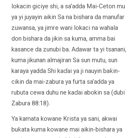
lokacin giciye shi, a sa’adda Mai-Ceton mu
ya yi juyayin aikin Sa na bishara da manufar
zuwansa, ya jimre wani lokaci na wahala
don bishara da jikin sa kuma, amma bai
kasance da zunubi ba. Adawar ta yi tsanani,
kuma jikunan almajiran Sa sun mutu, sun
karaya yadda Shi kaɗai ya ji nauyin baƙin-
cikin da mai-zabura ya furta sa’adda ya
rubuta cewa duhu ne kaɗai abokin sa (dubi
Zabura 88:18).
Ya kamata kowane Krista ya sani, akwai
buƙata kuma kowane mai aikin-bishara ya