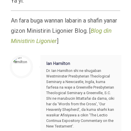
Ya yi.
An fara buga wannan labarin a shafin yanar
gizon Ministirin Ligonier Blog. [
Blog ɗin
Ministirin Ligonier
]
Ian Hamilton
Dr. Ian Hamilton shi ne shugaban
Westminster Presbyterian Theological
Seminary a Newcastle, Ingila, kuma
farfesa na waje a Greenville Presbyterian
Theological Seminary a Greenville, S.C.
Shi ne marubucin littattafai da dama, ciki
har da 'Words from the Cross', 'Our
Heavenly Shepherd', da kuma sharhi kan
wasiƙar Afisiyawa a cikin 'The Lectio
Continua Expository Commentary on the
New Testament'.