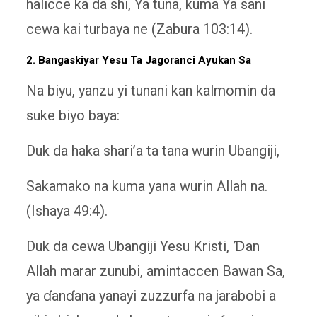
halicce ka da shi, Ya tuna, kuma Ya sani
cewa kai turbaya ne (Zabura 103:14).
2. Bangaskiyar Yesu Ta Jagoranci Ayukan Sa
Na biyu, yanzu yi tunani kan kalmomin da
suke biyo baya:
Duk da haka shari’a ta tana wurin Ubangiji,
Sakamako na kuma yana wurin Allah na.
(Ishaya 49:4).
Duk da cewa Ubangiji Yesu Kristi, Ɗan
Allah marar zunubi, amintaccen Bawan Sa,
ya ɗanɗana yanayi zuzzurfa na jarabobi a