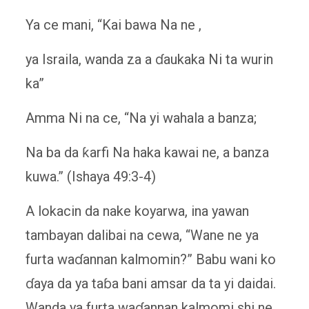
Ya ce mani, “Kai bawa Na ne ,
ya Israila, wanda za a ɗaukaka Ni ta wurin
ka”
Amma Ni na ce, “Na yi wahala a banza;
Na ba da ƙarfi Na haka kawai ne, a banza
kuwa.” (Ishaya 49:3-4)
A lokacin da nake koyarwa, ina yawan
tambayan dalibai na cewa, “Wane ne ya
furta waɗannan kalmomin?” Babu wani ko
ɗaya da ya taɓa bani amsar da ta yi daidai.
Wanda ya furta waɗannan kalmomi shi ne