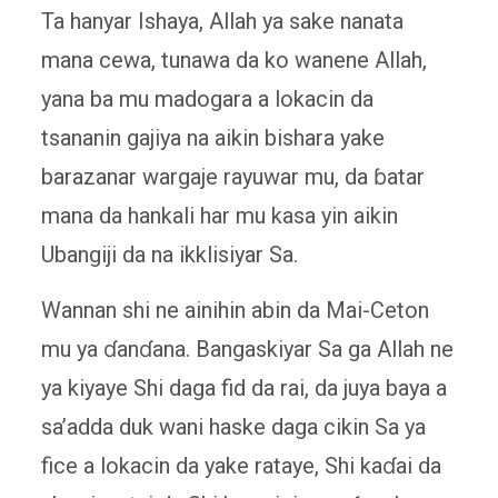
Ta hanyar Ishaya, Allah ya sake nanata
mana cewa, tunawa da ko wanene Allah,
yana ba mu madogara a lokacin da
tsananin gajiya na aikin bishara yake
barazanar wargaje rayuwar mu, da ɓatar
mana da hankali har mu kasa yin aikin
Ubangiji da na ikklisiyar Sa.
Wannan shi ne ainihin abin da Mai-Ceton
mu ya ɗanɗana. Bangaskiyar Sa ga Allah ne
ya kiyaye Shi daga fid da rai, da juya baya a
sa’adda duk wani haske daga cikin Sa ya
fice a lokacin da yake rataye, Shi kaɗai da