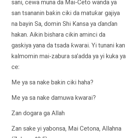
sani, cewa muna da Mai-Ceto wanda ya
san tsananin baƙin ciki da matuƙar gajiya
na bayin Sa, domin Shi Kansa ya ɗanɗan
hakan. Aikin bishara cikin aminci da
gaskiya yana da tsada ƙwarai. Yi tunani kan
kalmomin mai-zabura sa’adda ya yi kuka ya
ce:
Me ya sa nake bakin ciki haha?
Me ya sa nake damuwa kwarai?
Zan dogara ga Allah
Zan sake yi yabonsa, Mai Cetona, Allahna